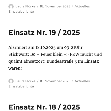
Autor
Veröffentlicht
Kategorien
Laura Flörke
18. November 2025
Aktuelles
,
am
Einsatzberichte
Einsatz Nr. 19 / 2025
Alarmiert am 18.10.2025 um 09:21Uhr
Stichwort: B0 – Feuer klein -> PKW raucht und
qualmt Einsatzort: Bundesstraße 3 Im Einsatz
waren:
Autor
Veröffentlicht
Kategorien
Laura Flörke
18. November 2025
Aktuelles
,
am
Einsatzberichte
Einsatz Nr. 18 / 2025