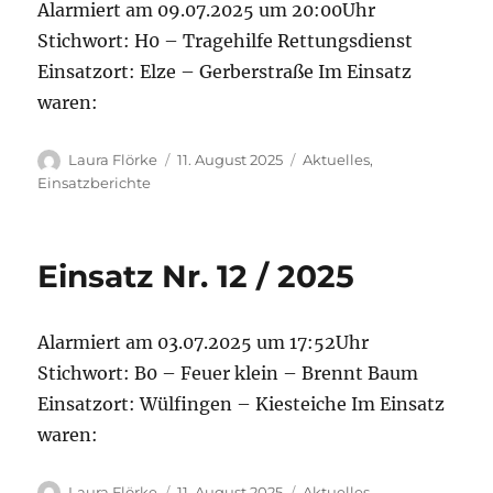
Alarmiert am 09.07.2025 um 20:00Uhr
Stichwort: H0 – Tragehilfe Rettungsdienst
Einsatzort: Elze – Gerberstraße Im Einsatz
waren:
Autor
Veröffentlicht
Kategorien
Laura Flörke
11. August 2025
Aktuelles
,
am
Einsatzberichte
Einsatz Nr. 12 / 2025
Alarmiert am 03.07.2025 um 17:52Uhr
Stichwort: B0 – Feuer klein – Brennt Baum
Einsatzort: Wülfingen – Kiesteiche Im Einsatz
waren:
Autor
Veröffentlicht
Kategorien
Laura Flörke
11. August 2025
Aktuelles
,