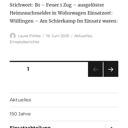
Stichwort: B1 – Feuer 1 Zug – ausgelöster
Heimrauchmelder in Wohnwagen Einsatzort:
Wülfingen – Am Schierkamp Im Einsatz waren:
Autor
Veröffentlicht
Kategorien
Laura Flörke
19. Juni 2025
Aktuelles
,
am
Einsatzberichte
Seitennummerierung
SEITE
1
NÄC
der
HSTE
SEIT
Beiträge
E
Aktuelles
150 Jahre
Unterme