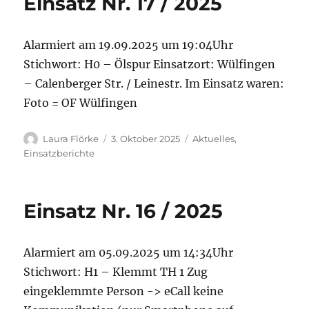
Einsatz Nr. 17 / 2025
Alarmiert am 19.09.2025 um 19:04Uhr
Stichwort: H0 – Ölspur Einsatzort: Wülfingen
– Calenberger Str. / Leinestr. Im Einsatz waren:
Foto = OF Wülfingen
Autor
Veröffentlicht
Kategorien
Laura Flörke
3. Oktober 2025
Aktuelles
,
am
Einsatzberichte
Einsatz Nr. 16 / 2025
Alarmiert am 05.09.2025 um 14:34Uhr
Stichwort: H1 – Klemmt TH 1 Zug
eingeklemmte Person -> eCall keine