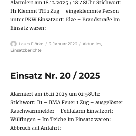
Alarmiert am 18.12.2025 / 18:48Uhr Stichwort:
H1 Klemmt TH 1 Zug – eingeklemmte Person
unter PKW Einsatzort: Elze – Brandstraße Im
Einsatz waren:
Autor
Veröffentlicht
Kategorien
Laura Flörke
3. Januar 2026
Aktuelles
,
am
Einsatzberichte
Einsatz Nr. 20 / 2025
Alarmiert am 16.11.2025 um 01:58Uhr
Stichwort: B1 – BMA Feuer 1 Zug – ausgelöster
Rauchwarnmelder – Fehlalarm Einsatzort:
Wülfingen – Im Teiche Im Einsatz waren:
Abbruch auf Anfahrt: