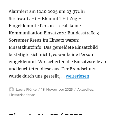
Alarmiert am 12.10.2025 um 23:37Uhr
Stichwort: H1 – Klemmt TH 1 Zug –
Eingeklemmte Person – ecall keine
Kommunikation Einsatzort: Bundesstraße 3 –
Sorsumer Kreuz Im Einsatz waren:
Einsatzkurzinfo: Das gemeldete Einsatzbild
bestätigte sich nicht, es war keine Person
eingeklemmt. Wir sicherten die Einsatzstelle ab
und leuchteten diese aus. Der Brandschutz
„Einsatz Nr. 18 / 2025“
wurde durch uns gestellt, …
weiterlesen
Autor
Veröffentlicht
Kategorien
Laura Flörke
18. November 2025
Aktuelles
,
am
Einsatzberichte