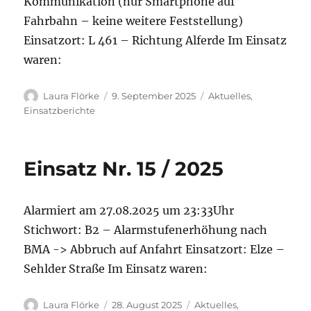
Kommunikation (nur Smartphone auf
Fahrbahn – keine weitere Feststellung)
Einsatzort: L 461 – Richtung Alferde Im Einsatz
waren:
Autor
Veröffentlicht
Kategorien
Laura Flörke
9. September 2025
Aktuelles
,
am
Einsatzberichte
Einsatz Nr. 15 / 2025
Alarmiert am 27.08.2025 um 23:33Uhr
Stichwort: B2 – Alarmstufenerhöhung nach
BMA -> Abbruch auf Anfahrt Einsatzort: Elze –
Sehlder Straße Im Einsatz waren:
Autor
Veröffentlicht
Kategorien
Laura Flörke
28. August 2025
Aktuelles
,