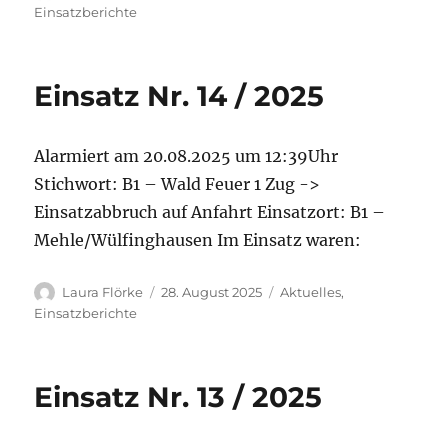
am
Einsatzberichte
Einsatz Nr. 14 / 2025
Alarmiert am 20.08.2025 um 12:39Uhr
Stichwort: B1 – Wald Feuer 1 Zug ->
Einsatzabbruch auf Anfahrt Einsatzort: B1 –
Mehle/Wülfinghausen Im Einsatz waren:
Autor
Veröffentlicht
Kategorien
Laura Flörke
28. August 2025
Aktuelles
,
am
Einsatzberichte
Einsatz Nr. 13 / 2025