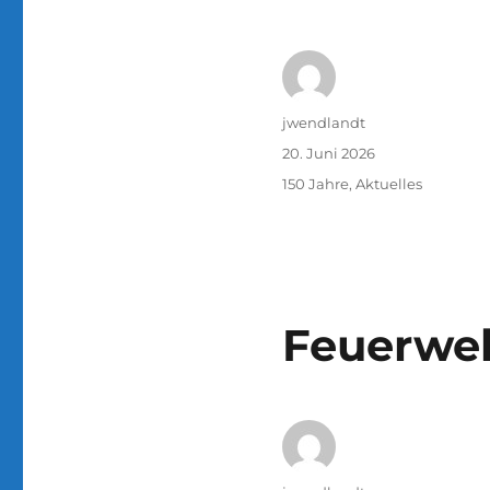
Autor
jwendlandt
Veröffentlicht
20. Juni 2026
am
Kategorien
150 Jahre
,
Aktuelles
Feuerwehr