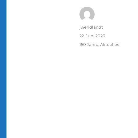
Autor
jwendlandt
Veröffentlicht
22. Juni 2026
am
Kategorien
150 Jahre
,
Aktuelles