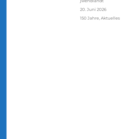
Autor
jwendlandt
Veröffentlicht
20. Juni 2026
am
Kategorien
150 Jahre
,
Aktuelles