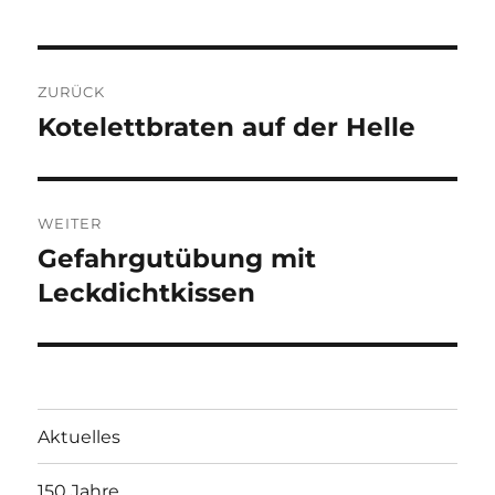
Beitragsnavigation
ZURÜCK
Kotelettbraten auf der Helle
Vorheriger
Beitrag:
WEITER
Gefahrgutübung mit
Nächster
Beitrag:
Leckdichtkissen
Aktuelles
150 Jahre