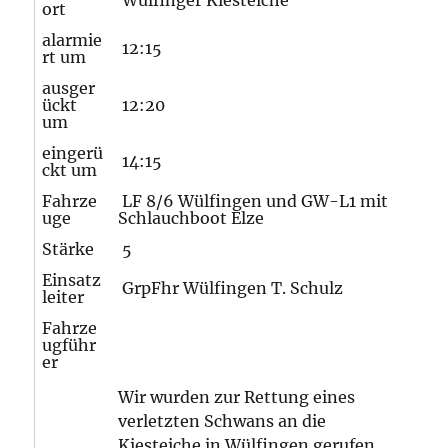
Wülfinger Kiesteiche
ort
alarmie
12:15
rt um
ausger
ückt
12:20
um
eingerü
14:15
ckt um
Fahrze
LF 8/6 Wülfingen und GW-L1 mit
uge
Schlauchboot Elze
Stärke
5
Einsatz
GrpFhr Wülfingen T. Schulz
leiter
Fahrze
ugführ
er
Wir wurden zur Rettung eines
verletzten Schwans an die
Kiesteiche in Wülfingen gerufen.