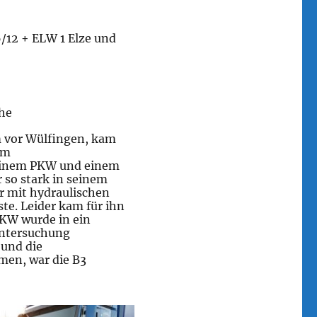
/12 + ELW 1 Elze und
che
m vor Wülfingen, kam
em
einem PKW und einem
so stark in seinem
r mit hydraulischen
te. Leider kam für ihn
 LKW wurde in ein
Untersuchung
 und die
en, war die B3