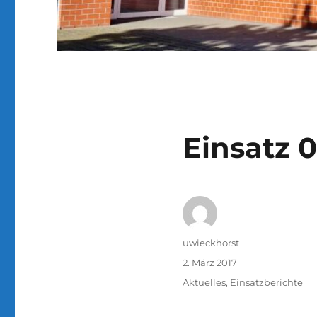
Einsatz 
Autor
uwieckhorst
Veröffentlicht
2. März 2017
am
Kategorien
Aktuelles
,
Einsatzberichte