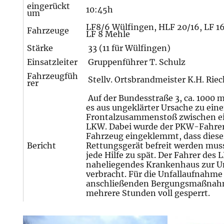
eingerückt
10:45h
um
LF8/6 Wülfingen, HLF 20/16, LF 16
Fahrzeuge
LF 8 Mehle
Stärke
33 (11 für Wülfingen)
Einsatzleiter
Gruppenführer T. Schulz
Fahrzeugfüh
Stellv. Ortsbrandmeister K.H. Rie
rer
Auf der Bundesstraße 3, ca. 1000 
es aus ungeklärter Ursache zu ein
Frontalzusammenstoß zwischen 
LKW. Dabei wurde der PKW-Fahrer 
Fahrzeug eingeklemmt, dass diese
Bericht
Rettungsgerät befreit werden muss
jede Hilfe zu spät. Der Fahrer des
naheliegendes Krankenhaus zur 
verbracht. Für die Unfallaufnahme
anschließenden Bergungsmaßnahm
mehrere Stunden voll gesperrt.