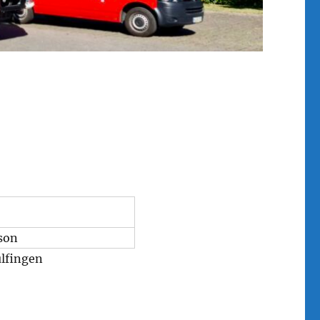
son
ülfingen