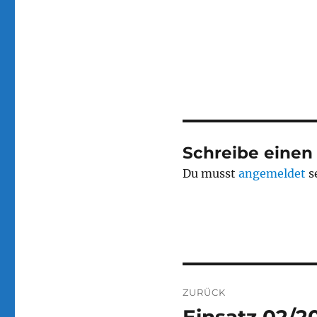
Schreibe eine
Du musst
angemeldet
s
Beitragsnaviga
ZURÜCK
Vorheriger