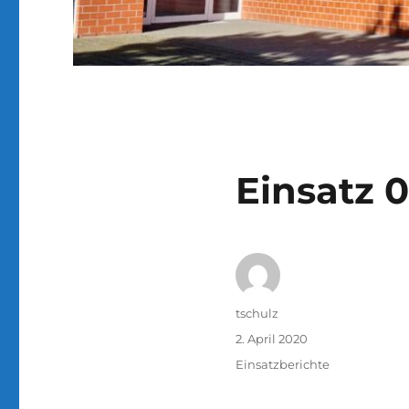
Einsatz 
Autor
tschulz
Veröffentlicht
2. April 2020
am
Kategorien
Einsatzberichte