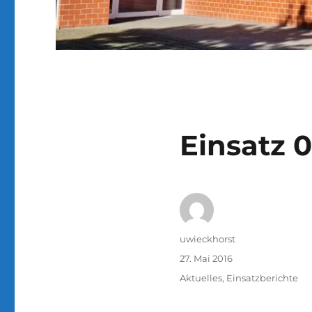
Einsatz 
Autor
uwieckhorst
Veröffentlicht
27. Mai 2016
am
Kategorien
Aktuelles
,
Einsatzberichte