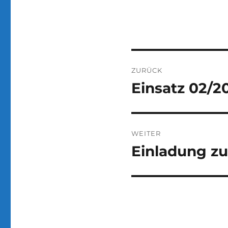
Beitragsnaviga
ZURÜCK
Einsatz 02/2
Vorheriger
Beitrag:
WEITER
Einladung z
Nächster
Beitrag: