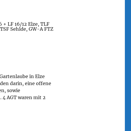
 + LF 16/12 Elze, TLF
TSF Sehlde, GW-A FTZ
Gartenlaube in Elze
den darin, eine offene
en, sowie
. 4 AGT waren mit 2