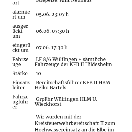
Stiepelse, Amt Neuhaus
ort
alarmie
05.06. 23:07 h
rt um
ausger
ückt
06.06. 07:30 h
um
eingerü
07.06. 17:30 h
ckt um
Fahrze
LF 8/6 Wülfingen + sämtliche
uge
Fahrzeuge der KFB II Hildesheim
Stärke
10
Einsatz
Bereitschaftsführer KFB II HBM
leiter
Heiko Bartels
Fahrze
GrpFhr Wülfingen HLM U.
ugführ
Wieckhorst
er
Wir wurden mit der
Kreisfeuerwehrbereitschaft II zum
Hochwassereinsatz an die Elbe im