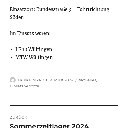
Einsatzort: Bundesstraße 3 – Fahrtrichtung
Süden
Im Einsatz waren:
LF 10 Wülfingen
MTW Wülfingen
Autor
Veröffentlicht
Kategorien
Laura Flörke
8. August 2024
Aktuelles
,
am
Einsatzberichte
Beitragsnavigation
ZURÜCK
Sommerzeltlager 2024
Vorheriger