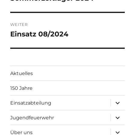
Beitrag:
WEITER
Einsatz 08/2024
Nächster
Beitrag:
Aktuelles
150 Jahre
Unterme
Einsatzabteilung
öffnen
Unterme
Jugendfeuerwehr
öffnen
Unterme
Über uns