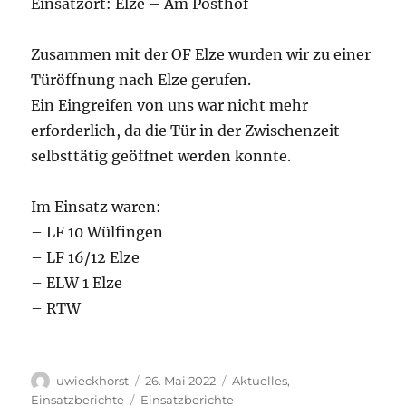
Einsatzort: Elze – Am Posthof
Zusammen mit der OF Elze wurden wir zu einer
Türöffnung nach Elze gerufen.
Ein Eingreifen von uns war nicht mehr
erforderlich, da die Tür in der Zwischenzeit
selbsttätig geöffnet werden konnte.
Im Einsatz waren:
– LF 10 Wülfingen
– LF 16/12 Elze
– ELW 1 Elze
– RTW
Autor
Veröffentlicht
Kategorien
uwieckhorst
26. Mai 2022
Aktuelles
,
am
Schlagwörter
Einsatzberichte
Einsatzberichte