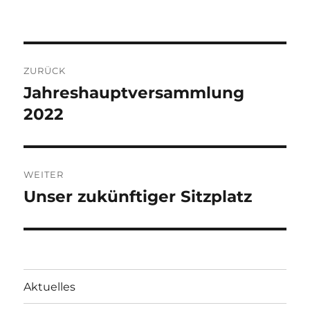
Beitragsnavigation
ZURÜCK
Jahreshauptversammlung
Vorheriger
Beitrag:
2022
WEITER
Unser zukünftiger Sitzplatz
Nächster
Beitrag:
Aktuelles