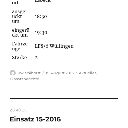
Esbeck
ort
ausger
ückt
18:30
um
eingerü
19:30
ckt um
Fahrze
LF8/6 Wülfingen
uge
Stärke
2
Autor
Veröffentlicht
Kategorien
uwieckhorst
19. August 2016
Aktuelles
,
am
Einsatzberichte
Beitragsnavigation
ZURÜCK
Einsatz 15-2016
Vorheriger
Beitrag: