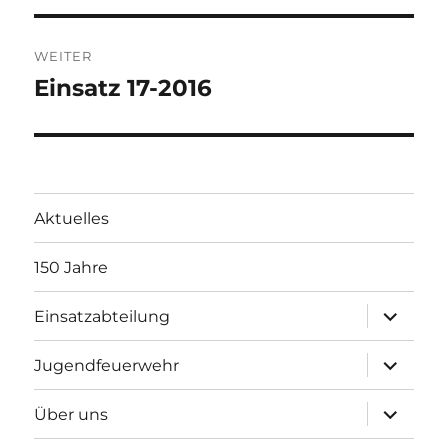
WEITER
Einsatz 17-2016
Nächster
Beitrag:
Aktuelles
150 Jahre
Unterme
Einsatzabteilung
öffnen
Unterme
Jugendfeuerwehr
öffnen
Unterme
Über uns
öffnen