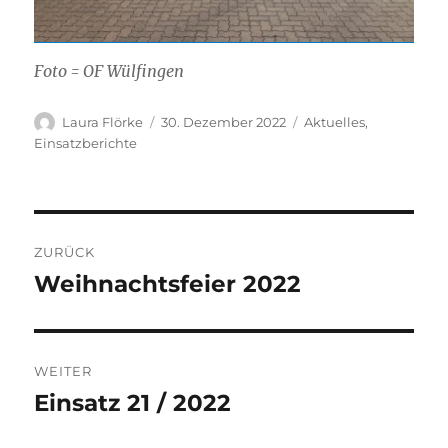
Foto = OF Wülfingen
Autor
Veröffentlicht
Kategorien
Laura Flörke
30. Dezember 2022
Aktuelles
,
am
Einsatzberichte
Beitragsnavigation
ZURÜCK
Weihnachtsfeier 2022
Vorheriger
Beitrag:
WEITER
Einsatz 21 / 2022
Nächster
Beitrag: