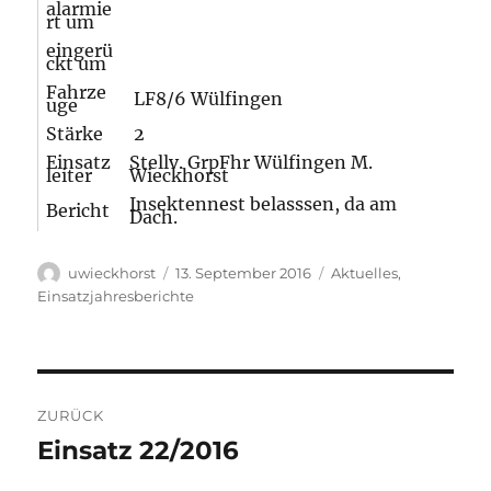
alarmie
rt um
eingerü
ckt um
Fahrze
LF8/6 Wülfingen
uge
Stärke
2
Einsatz
Stellv. GrpFhr Wülfingen M.
leiter
Wieckhorst
Insektennest belasssen, da am
Bericht
Dach.
Autor
Veröffentlicht
Kategorien
uwieckhorst
13. September 2016
Aktuelles
,
am
Einsatzjahresberichte
Beitragsnavigation
ZURÜCK
Einsatz 22/2016
Vorheriger
Beitrag: