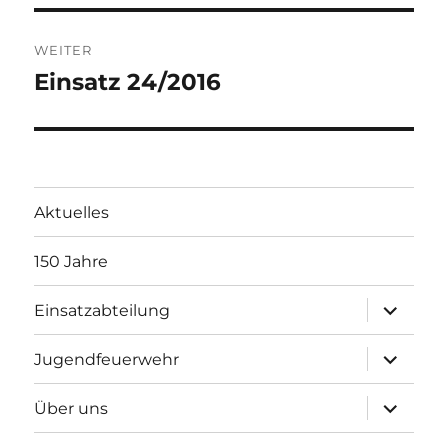
WEITER
Einsatz 24/2016
Nächster
Beitrag:
Aktuelles
150 Jahre
Unterme
Einsatzabteilung
öffnen
Unterme
Jugendfeuerwehr
öffnen
Unterme
Über uns
öffnen