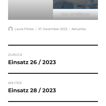
Foto = OF Wülfingen
Autor
Veröffentlicht
Kategorien
Laura Flörke
27. Dezember 2023
Aktuelles
am
Beitragsnavigation
ZURÜCK
Einsatz 26 / 2023
Vorheriger
Beitrag:
WEITER
Einsatz 28 / 2023
Nächster
Beitrag: