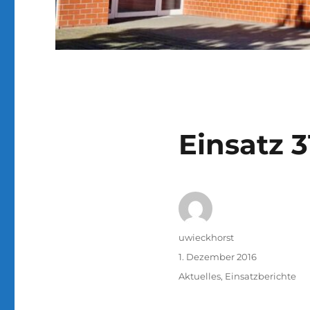
Einsatz 3
Autor
uwieckhorst
Veröffentlicht
1. Dezember 2016
am
Kategorien
Aktuelles
,
Einsatzberichte