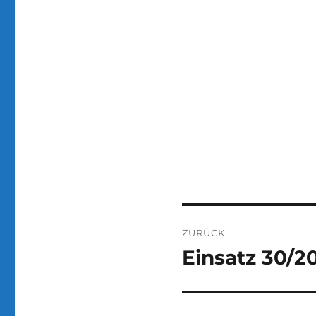
Beitragsnaviga
ZURÜCK
Einsatz 30/2
Vorheriger
Beitrag: