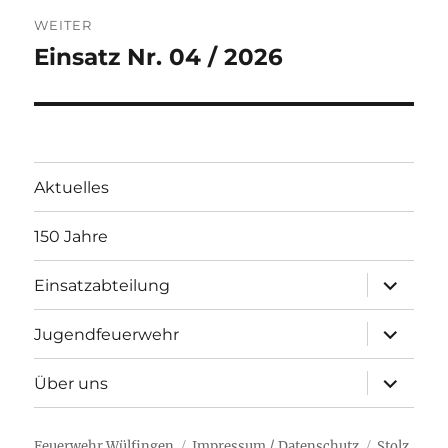
WEITER
Einsatz Nr. 04 / 2026
Nächster
Beitrag:
Aktuelles
150 Jahre
Unterme
Einsatzabteilung
öffnen
Unterme
Jugendfeuerwehr
öffnen
Unterme
Über uns
öffnen
Feuerwehr Wülfingen
Impressum / Datenschutz
Stolz