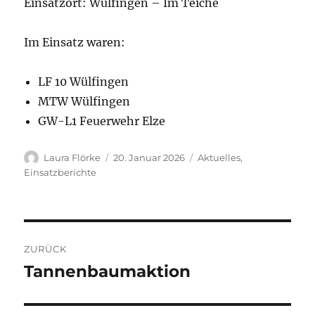
Einsatzort: Wülfingen – Im Teiche
Im Einsatz waren:
LF 10 Wülfingen
MTW Wülfingen
GW-L1 Feuerwehr Elze
Autor
Veröffentlicht
Kategorien
Laura Flörke
20. Januar 2026
Aktuelles
,
am
Einsatzberichte
Beitragsnavigation
ZURÜCK
Tannenbaumaktion
Vorheriger
Beitrag: