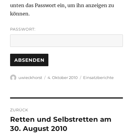
unten das Passwort ein, um ihn anzeigen zu
können.
PASSWORT:
Autor
Veröffentlicht
Kategorien
uwieckhorst
4. Oktober 2010
Einsatzberichte
am
Beitragsnavigation
ZURÜCK
Retten und Selbstretten am
Vorheriger
Beitrag:
30. August 2010