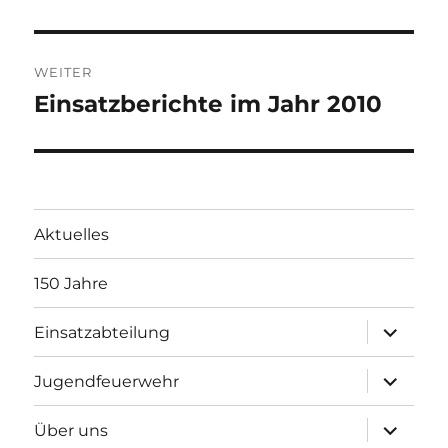
WEITER
Einsatzberichte im Jahr 2010
Nächster
Beitrag:
Aktuelles
150 Jahre
Unterme
Einsatzabteilung
öffnen
Unterme
Jugendfeuerwehr
öffnen
Unterme
Über uns
öffnen