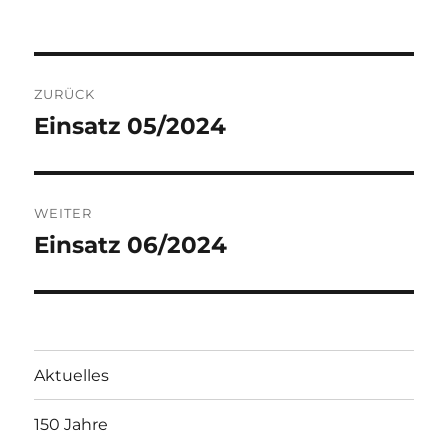
am
Beitragsnavigation
ZURÜCK
Einsatz 05/2024
Vorheriger
Beitrag:
WEITER
Einsatz 06/2024
Nächster
Beitrag:
Aktuelles
150 Jahre