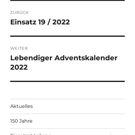
Beitragsnavigation
ZURÜCK
Einsatz 19 / 2022
Vorheriger
Beitrag:
WEITER
Lebendiger Adventskalender
Nächster
Beitrag:
2022
Aktuelles
150 Jahre
Unterme