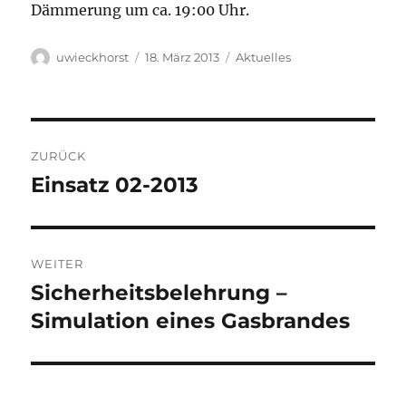
Dämmerung um ca. 19:00 Uhr.
Autor
Veröffentlicht
Kategorien
uwieckhorst
18. März 2013
Aktuelles
am
Beitragsnavigation
ZURÜCK
Einsatz 02-2013
Vorheriger
Beitrag:
WEITER
Sicherheitsbelehrung –
Nächster
Beitrag:
Simulation eines Gasbrandes