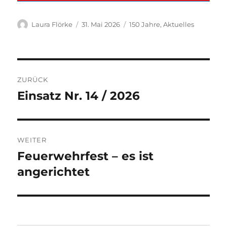
Autor
Veröffentlicht
Kategorien
Laura Flörke
31. Mai 2026
150 Jahre
,
Aktuelles
am
Beitragsnavigation
ZURÜCK
Einsatz Nr. 14 / 2026
Vorheriger
Beitrag:
WEITER
Feuerwehrfest – es ist
Nächster
Beitrag:
angerichtet