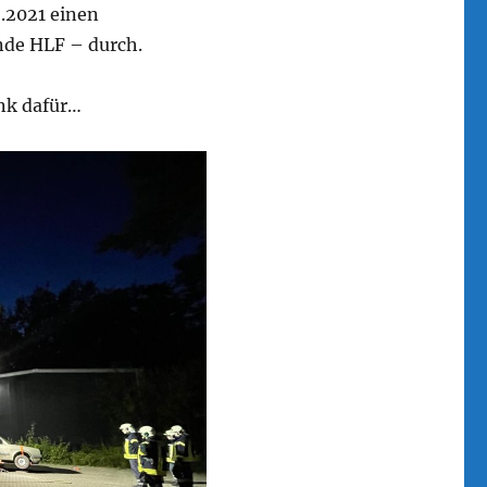
.2021 einen
nde HLF – durch.
ank dafür…