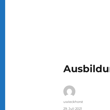
Ausbildu
Autor
uwieckhorst
Veröffentlicht
29. Juli 2021