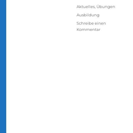
am
Kategorien
Aktuelles
,
Übungen
Schlagwörter
Ausbildung
Schreibe einen
zu
Kommentar
Ausbildung
Technische
Hilfe