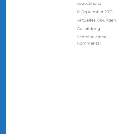
Autor
uwieckhorst
Veröffentlicht
8. September 2021
am
Kategorien
Aktuelles
,
Übungen
Schlagwörter
Ausbildung
Schreibe einen
zu
Kommentar
Ausbildung
Technische
Hilfe