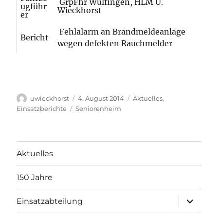
GrpFhr Wülfingen, HLM U.
ugführ
Wieckhorst
er
Fehlalarm an Brandmeldeanlage
Bericht
wegen defekten Rauchmelder
Autor
Veröffentlicht
Kategorien
uwieckhorst
4. August 2014
Aktuelles
,
am
Schlagwörter
Einsatzberichte
Seniorenheim
Aktuelles
150 Jahre
Unterme
Einsatzabteilung
öffnen