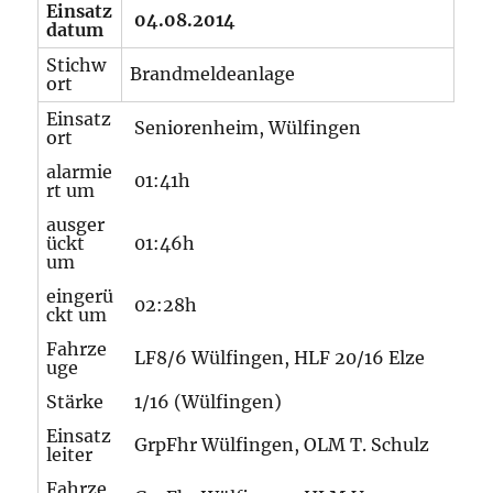
Einsatz
04.08.2014
datum
Stichw
Brandmeldeanlage
ort
Einsatz
Seniorenheim, Wülfingen
ort
alarmie
01:41h
rt um
ausger
ückt
01:46h
um
eingerü
02:28h
ckt um
Fahrze
LF8/6 Wülfingen, HLF 20/16 Elze
uge
Stärke
1/16 (Wülfingen)
Einsatz
GrpFhr Wülfingen, OLM T. Schulz
leiter
Fahrze