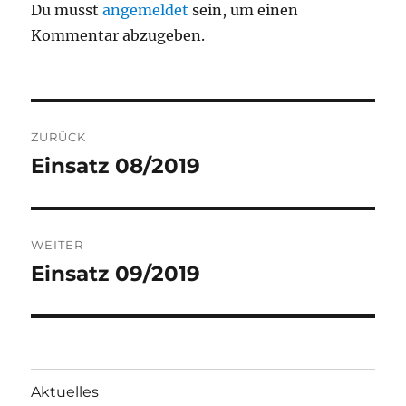
Du musst
angemeldet
sein, um einen
Kommentar abzugeben.
Beitragsnavigation
ZURÜCK
Einsatz 08/2019
Vorheriger
Beitrag:
WEITER
Einsatz 09/2019
Nächster
Beitrag:
Aktuelles