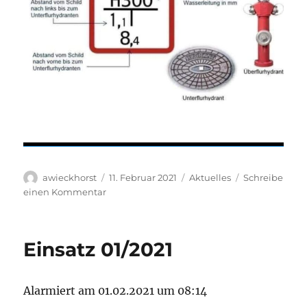
Autor
Veröffentlicht
Kategorien
awieckhorst
11. Februar 2021
Aktuelles
Schreibe
am
zu
einen Kommentar
Eingeschneite
Hydranten
Einsatz 01/2021
Alarmiert am 01.02.2021 um 08:14