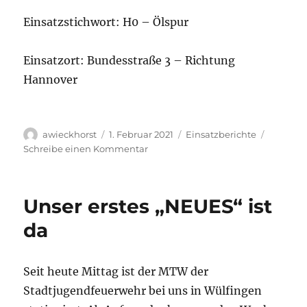
Einsatzstichwort: H0 – Ölspur
Einsatzort: Bundesstraße 3 – Richtung
Hannover
Autor
Veröffentlicht
Kategorien
awieckhorst
1. Februar 2021
Einsatzberichte
am
zu
Schreibe einen Kommentar
Einsatz
01/2021
Unser erstes „NEUES“ ist
da
Seit heute Mittag ist der MTW der
Stadtjugendfeuerwehr bei uns in Wülfingen