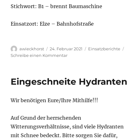
Stichwort: B1 – brennt Baumaschine
Einsatzort: Elze – Bahnhofstraße
Autor
Veröffentlicht
Kategorien
awieckhorst
24. Februar 2021
Einsatzberichte
am
zu
Schreibe einen Kommentar
Einsatz
02/2021
Eingeschneite Hydranten
Wir benötigen Eure/Ihre Mithilfe!!!
Auf Grund der herrschenden
Witterungsverhältnisse, sind viele Hydranten
mit Schnee bedeckt. Bitte sorgen Sie dafür,