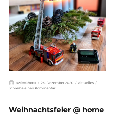
Autor
Veröffentlicht
Kategorien
awieckhorst
24. Dezember 2020
Aktuelles
am
zu
Schreibe einen Kommentar
Frohe
Weihnachten
Weihnachtsfeier @ home