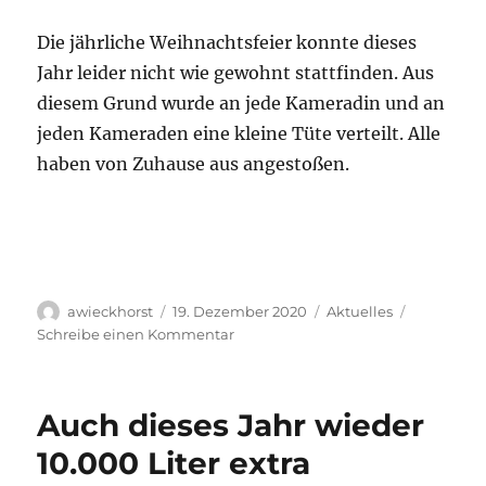
Die jährliche Weihnachtsfeier konnte dieses
Jahr leider nicht wie gewohnt stattfinden. Aus
diesem Grund wurde an jede Kameradin und an
jeden Kameraden eine kleine Tüte verteilt. Alle
haben von Zuhause aus angestoßen.
Autor
Veröffentlicht
Kategorien
awieckhorst
19. Dezember 2020
Aktuelles
am
zu
Schreibe einen Kommentar
Weihnachtsfeier
@
home
Auch dieses Jahr wieder
10.000 Liter extra