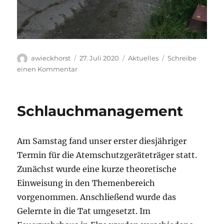
Autor
Veröffentlicht
Kategorien
awieckhorst
27. Juli 2020
Aktuelles
Schreibe
am
zu
einen Kommentar
Auch
dieses
Jahr
Schlauchmanagement
wieder
10.000
Liter
Am Samstag fand unser erster diesjähriger
extra
Termin für die Atemschutzgeräteträger statt.
Zunächst wurde eine kurze theoretische
Einweisung in den Themenbereich
vorgenommen. Anschließend wurde das
Gelernte in die Tat umgesetzt. Im