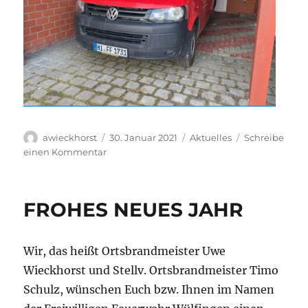
Autor
Veröffentlicht
Kategorien
awieckhorst
30. Januar 2021
Aktuelles
Schreibe
am
zu
einen Kommentar
Unser
erstes
„NEUES“
FROHES NEUES JAHR
ist
da
Wir, das heißt Ortsbrandmeister Uwe
Wieckhorst und Stellv. Ortsbrandmeister Timo
Schulz, wünschen Euch bzw. Ihnen im Namen