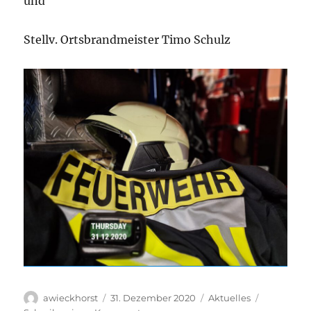
und
Stellv. Ortsbrandmeister Timo Schulz
Autor
Veröffentlicht
Kategorien
awieckhorst
31. Dezember 2020
Aktuelles