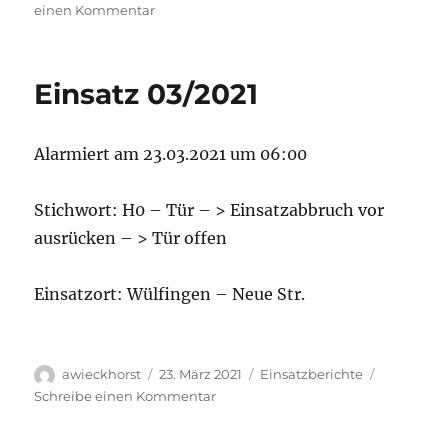
am
zu
einen Kommentar
Die
Vorfreude
steigt
Einsatz 03/2021
Alarmiert am 23.03.2021 um 06:00
Stichwort: H0 – Tür – > Einsatzabbruch vor
ausrücken – > Tür offen
Einsatzort: Wülfingen – Neue Str.
Autor
Veröffentlicht
Kategorien
awieckhorst
23. März 2021
Einsatzberichte
am
zu
Schreibe einen Kommentar
Einsatz
03/2021