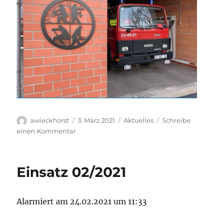
Autor
Veröffentlicht
Kategorien
awieckhorst
3. März 2021
Aktuelles
Schreibe
am
zu
einen Kommentar
Spende
RETTEN-
LÖSCHEN-
Einsatz 02/2021
BERGEN-
SCHÜTZEN
Alarmiert am 24.02.2021 um 11:33