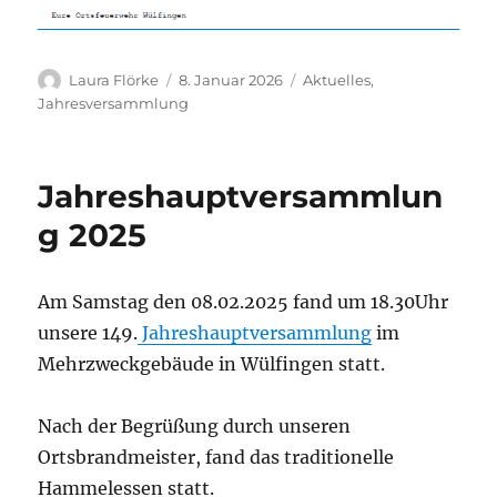
Autor
Veröffentlicht
Kategorien
Laura Flörke
8. Januar 2026
Aktuelles
,
am
Jahresversammlung
Jahreshauptversammlun
g 2025
Am Samstag den 08.02.2025 fand um 18.30Uhr
unsere 149.
Jahreshauptversammlung
im
Mehrzweckgebäude in Wülfingen statt.
Nach der Begrüßung durch unseren
Ortsbrandmeister, fand das traditionelle
Hammelessen statt.