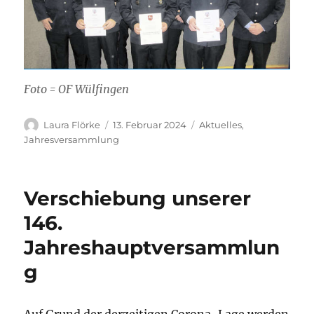
Foto = OF Wülfingen
Autor
Veröffentlicht
Kategorien
Laura Flörke
13. Februar 2024
Aktuelles
,
am
Jahresversammlung
Verschiebung unserer
146.
Jahreshauptversammlun
g
Auf Grund der derzeitigen Corona-Lage werden