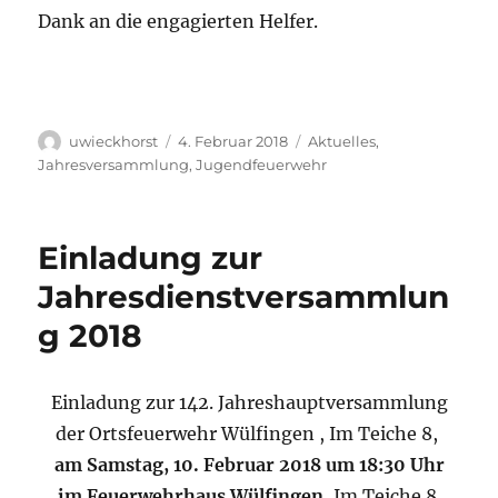
Dank an die engagierten Helfer.
Autor
Veröffentlicht
Kategorien
uwieckhorst
4. Februar 2018
Aktuelles
,
am
Jahresversammlung
,
Jugendfeuerwehr
Einladung zur
Jahresdienstversammlun
g 2018
Einladung zur 142. Jahreshauptversammlung
der Ortsfeuerwehr Wülfingen , Im Teiche 8,
am Samstag, 10. Februar 2018 um 18:30 Uhr
im Feuerwehrhaus Wülfingen
, Im Teiche 8