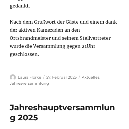
gedankt.
Nach dem Grußwort der Gäste und einem dank
der aktiven Kameraden an den
Ortsbrandmeister und seinem Stellvertreter
wurde die Versammlung gegen 21Uhr
geschlossen.
Autor
Veröffentlicht
Kategorien
Laura Flörke
27. Februar 2025
Aktuelles
,
am
Jahresversammlung
Jahreshauptversammlun
g 2025