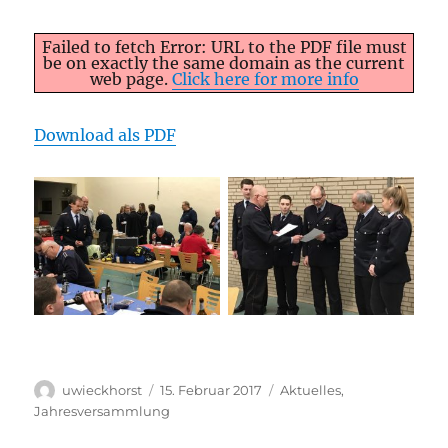
Failed to fetch Error: URL to the PDF file must
be on exactly the same domain as the current
web page.
Click here for more info
Download als PDF
Autor
Veröffentlicht
Kategorien
uwieckhorst
15. Februar 2017
Aktuelles
,
am
Jahresversammlung