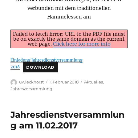
verbunden mit dem traditionellen
Hammelessen am
Failed to fetch Error: URL to the PDF file must
be on exactly the same domain as the current
web page.
Click here for more info
Einladung Jahresdienstversammlung
2018
DOWNLOAD
Autor
Veröffentlicht
Kategorien
uwieckhorst
1. Februar 2018
Aktuelles
,
am
Jahresversammlung
Jahresdienstversammlun
g am 11.02.2017