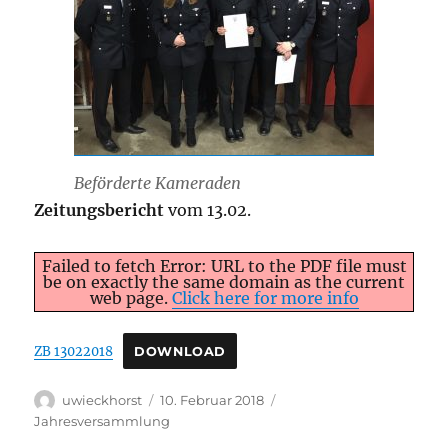
Beförderte Kameraden
Zeitungsbericht
vom 13.02.
Failed to fetch Error: URL to the PDF file must
be on exactly the same domain as the current
web page.
Click here for more info
ZB 13022018
DOWNLOAD
Autor
Veröffentlicht
Kategorien
uwieckhorst
10. Februar 2018
am
Jahresversammlung