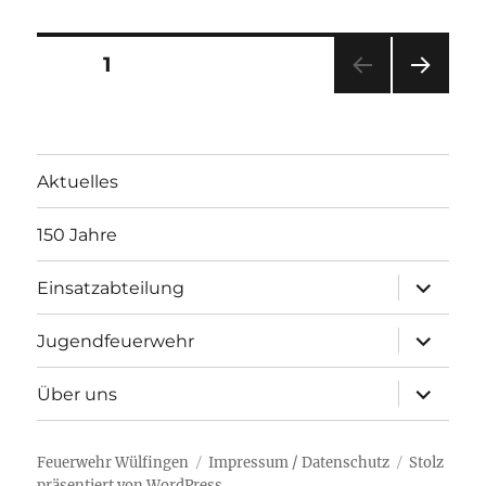
Seitennummerierung
SEITE
1
NÄC
der
HSTE
SEIT
Beiträge
E
Aktuelles
150 Jahre
Unterme
Einsatzabteilung
öffnen
Unterme
Jugendfeuerwehr
öffnen
Unterme
Über uns
öffnen
Feuerwehr Wülfingen
Impressum / Datenschutz
Stolz
präsentiert von WordPress