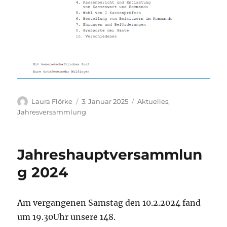
Autor
Veröffentlicht
Kategorien
Laura Flörke
3. Januar 2025
Aktuelles
,
am
Jahresversammlung
Jahreshauptversammlun
g 2024
Am vergangenen Samstag den 10.2.2024 fand
um 19.30Uhr unsere 148.