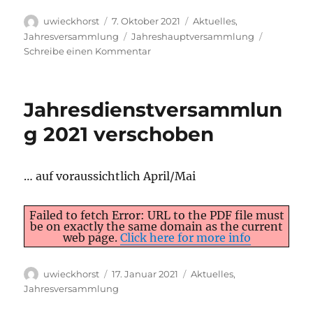
Autor
Veröffentlicht
Kategorien
uwieckhorst
7. Oktober 2021
Aktuelles
,
am
Schlagwörter
Jahresversammlung
Jahreshauptversammlung
zu
Schreibe einen Kommentar
Jahresdienstversammlung
2021
–
Jahresdienstversammlun
im
kleinen
g 2021 verschoben​
Rahmen
… auf voraussichtlich April/Mai
Failed to fetch Error: URL to the PDF file must
be on exactly the same domain as the current
web page.
Click here for more info
Autor
Veröffentlicht
Kategorien
uwieckhorst
17. Januar 2021
Aktuelles
,
am
Jahresversammlung