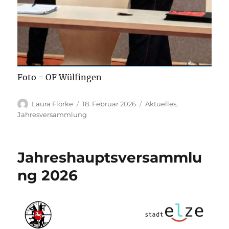
Foto = OF Wülfingen
Autor
Veröffentlicht
Kategorien
Laura Flörke
18. Februar 2026
Aktuelles
,
am
Jahresversammlung
Jahreshauptsversammlu
ng 2026