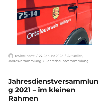
Autor
Veröffentlicht
Kategorien
uwieckhorst
27. Januar 2022
Aktuelles
,
am
Schlagwörter
Jahresversammlung
Jahreshauptversammlung
Jahresdienstversammlun
g 2021 – im kleinen
Rahmen