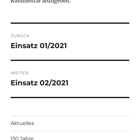
Kommentar abzugeben.
Beitragsnavigation
ZURÜCK
Einsatz 01/2021
Vorheriger
Beitrag:
WEITER
Einsatz 02/2021
Nächster
Beitrag:
Aktuelles
150 Jahre