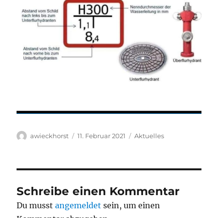
Autor
Veröffentlicht
Kategorien
awieckhorst
11. Februar 2021
Aktuelles
am
Schreibe einen Kommentar
Du musst
angemeldet
sein, um einen