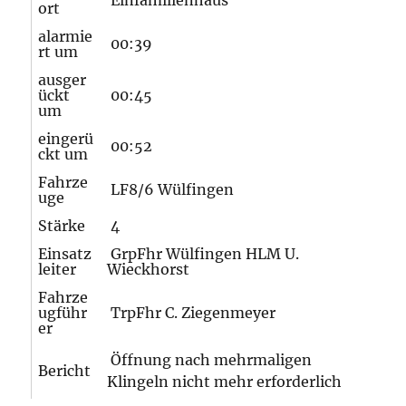
Einfamilienhaus
ort
alarmie
00:39
rt um
ausger
ückt
00:45
um
eingerü
00:52
ckt um
Fahrze
LF8/6 Wülfingen
uge
Stärke
4
Einsatz
GrpFhr Wülfingen HLM U.
leiter
Wieckhorst
Fahrze
ugführ
TrpFhr C. Ziegenmeyer
er
Öffnung nach mehrmaligen
Bericht
Klingeln nicht mehr erforderlich