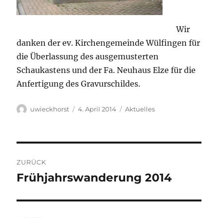
Wir
danken der ev. Kirchengemeinde Wülfingen für
die Überlassung des ausgemusterten
Schaukastens und der Fa. Neuhaus Elze für die
Anfertigung des Gravurschildes.
Autor
Veröffentlicht
Kategorien
uwieckhorst
4. April 2014
Aktuelles
am
Beitragsnavigation
ZURÜCK
Frühjahrswanderung 2014
Vorheriger
Beitrag: