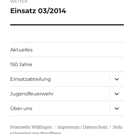
WEITER
Einsatz 03/2014
Nächster
Beitrag:
Aktuelles
150 Jahre
Unterme
Einsatzabteilung
öffnen
Unterme
Jugendfeuerwehr
öffnen
Unterme
Über uns
öffnen
Feuerwehr Wülfingen
Impressum / Datenschutz
Stolz
präsentiert von WordPress