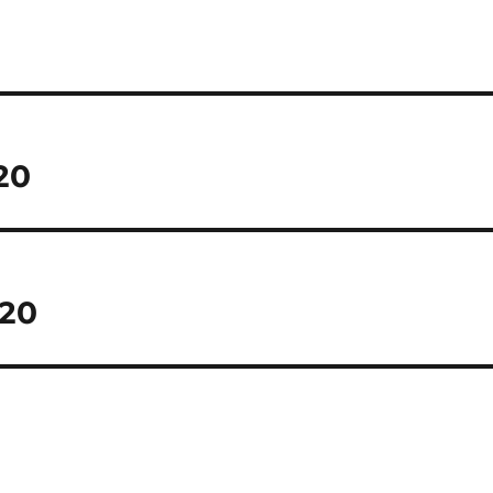
tion
20
020