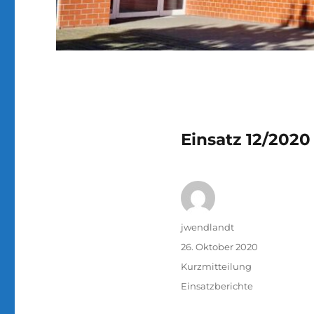
Einsatz 12/2020
Autor
jwendlandt
Veröffentlicht
26. Oktober 2020
am
Format
Kurzmitteilung
Kategorien
Einsatzberichte