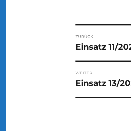
Beitragsnaviga
ZURÜCK
Einsatz 11/20
Vorheriger
Beitrag:
WEITER
Einsatz 13/2
Nächster
Beitrag: