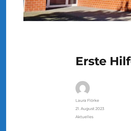
Erste Hi
Autor
Laura Flörke
Veröffentlicht
21. August 2023
am
Kategorien
Aktuelles