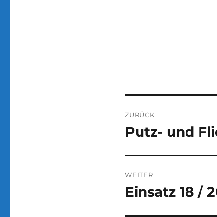
Beitragsnaviga
ZURÜCK
Putz- und Fl
Vorheriger
Beitrag:
WEITER
Einsatz 18 / 
Nächster
Beitrag: