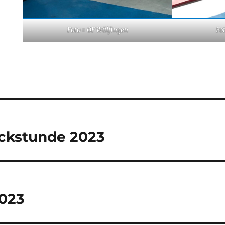
Foto = OF Wülfingen
Fo
tion
ickstunde 2023
2023