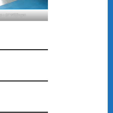
to = OF Wülfingen