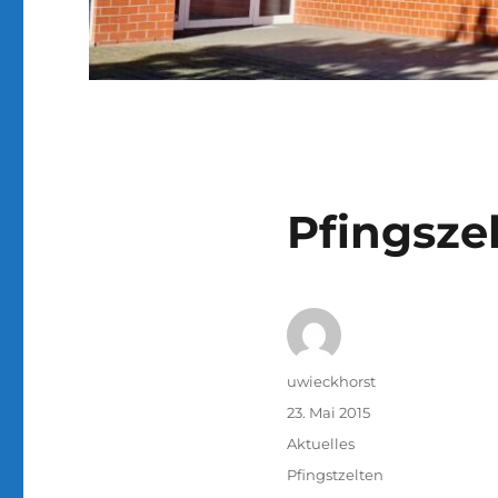
Pfingsze
Autor
uwieckhorst
Veröffentlicht
23. Mai 2015
am
Kategorien
Aktuelles
Schlagwörter
Pfingstzelten