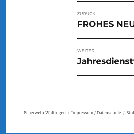
Beitragsnaviga
ZURÜCK
FROHES NEU
Vorheriger
Beitrag:
WEITER
Jahresdiens
Nächster
Beitrag:
Feuerwehr Wülfingen
Impressum / Datenschutz
Sto