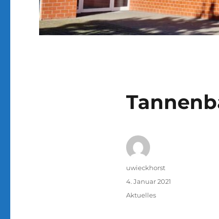
Tannenb
Autor
uwieckhorst
Veröffentlicht
4. Januar 2021
am
Kategorien
Aktuelles