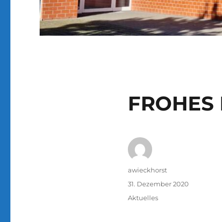
FROHES 
Autor
awieckhorst
Veröffentlicht
31. Dezember 2020
am
Kategorien
Aktuelles