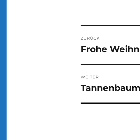
Beitragsnaviga
ZURÜCK
Frohe Weihn
Vorheriger
Beitrag:
WEITER
Tannenbaum
Nächster
Beitrag: