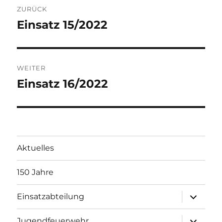
ZURÜCK
Einsatz 15/2022
Vorheriger
Beitrag:
WEITER
Einsatz 16/2022
Nächster
Beitrag:
Aktuelles
150 Jahre
Unterme
Einsatzabteilung
öffnen
Unterme
Jugendfeuerwehr