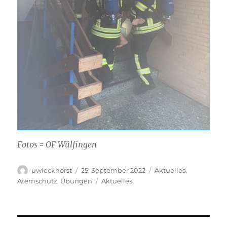
Fotos = OF Wülfingen
Autor
Veröffentlicht
Kategorien
uwieckhorst
25. September 2022
Aktuelles
,
am
Schlagwörter
Atemschutz
,
Übungen
Aktuelles
Beitragsnavigation