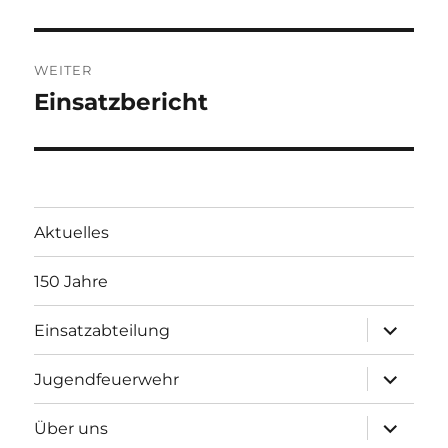
WEITER
Einsatzbericht
Nächster
Beitrag:
Aktuelles
150 Jahre
Unterme
Einsatzabteilung
öffnen
Unterme
Jugendfeuerwehr
öffnen
Unterme
Über uns
öffnen