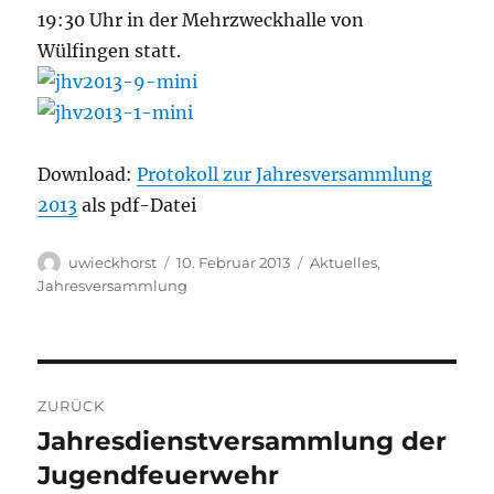
19:30 Uhr in der Mehrzweckhalle von
Wülfingen statt.
Download:
Protokoll zur Jahresversammlung
2013
als pdf-Datei
Autor
Veröffentlicht
Kategorien
uwieckhorst
10. Februar 2013
Aktuelles
,
am
Jahresversammlung
Beitragsnavigation
ZURÜCK
Jahresdienstversammlung der
Vorheriger
Beitrag:
Jugendfeuerwehr