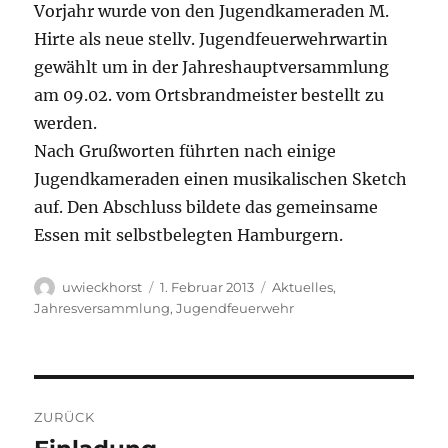
Vorjahr wurde von den Jugendkameraden M.
Hirte als neue stellv. Jugendfeuerwehrwartin
gewählt um in der Jahreshauptversammlung
am 09.02. vom Ortsbrandmeister bestellt zu
werden.
Nach Grußworten führten nach einige
Jugendkameraden einen musikalischen Sketch
auf. Den Abschluss bildete das gemeinsame
Essen mit selbstbelegten Hamburgern.
Autor
Veröffentlicht
Kategorien
uwieckhorst
1. Februar 2013
Aktuelles
,
am
Jahresversammlung
,
Jugendfeuerwehr
Beitragsnavigation
ZURÜCK
Vorheriger