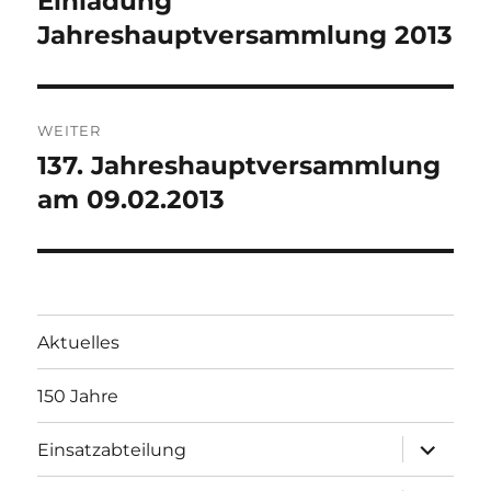
Einladung
Beitrag:
Jahreshauptversammlung 2013
WEITER
137. Jahreshauptversammlung
Nächster
Beitrag:
am 09.02.2013
Aktuelles
150 Jahre
Unterme
Einsatzabteilung
öffnen