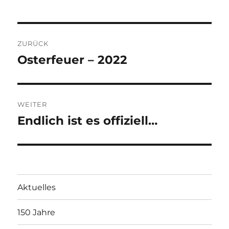
Beitragsnavigation
ZURÜCK
Osterfeuer – 2022
Vorheriger
Beitrag:
WEITER
Endlich ist es offiziell…
Nächster
Beitrag:
Aktuelles
150 Jahre